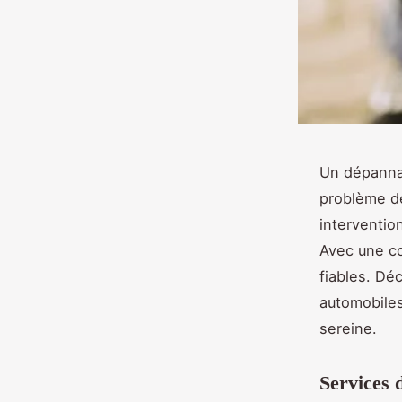
Un dépannag
problème de
interventio
Avec une co
fiables. Dé
automobiles
sereine.
Services 