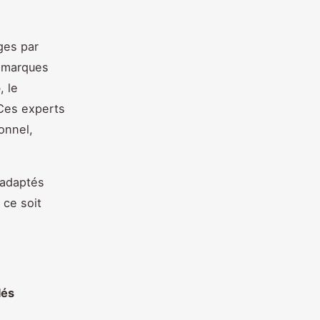
ges par
s marques
o
, le
 Ces experts
onnel,
 adaptés
 ce soit
lés