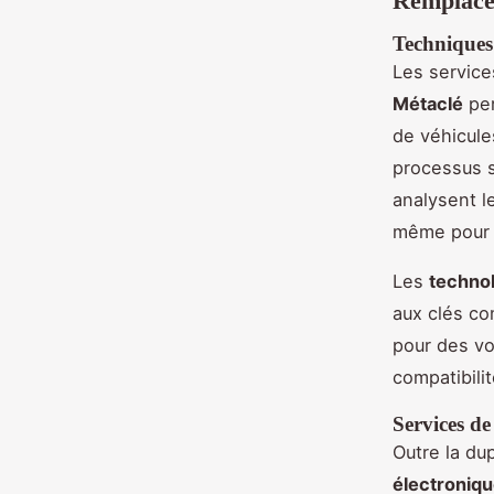
Remplacem
Techniques 
Les servic
Métaclé
per
de véhicule
processus s
analysent l
même pour d
Les
techno
aux clés co
pour des vo
compatibilit
Services de
Outre la du
électroniq