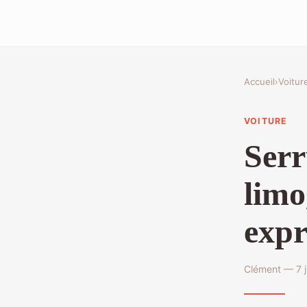
Accueil
›
Voitur
VOITURE
Serr
limo
expr
Clément — 7 j