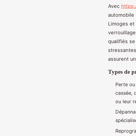
Avec
https:
automobile 
Limoges et 
verrouillag
qualifiés s
stressantes
assurent un
Types de p
Perte ou
cassée, d
ou leur 
Dépannage
spéciali
Reprogra