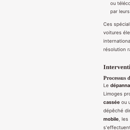
ou téléc
par leurs
Ces spécial
voitures él
internation
résolution 
Interventi
Processus d
Le
dépanna
Limoges pro
cassée
ou 
dépêché dir
mobile
, le
s'effectuen