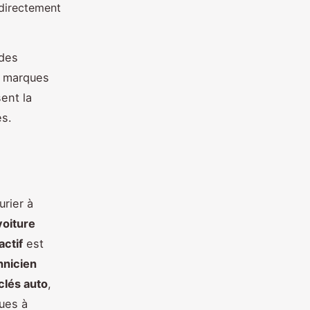
directement
 des
s marques
ent la
és.
urier à
voiture
actif
est
hnicien
lés auto
,
ues à