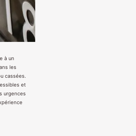
e à un
ans les
ou cassées.
essibles et
os urgences
expérience