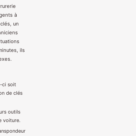
rurerie
gents à
clés, un
hniciens
ituations
inutes, ils
exes.
ci soit
on de clés
rs outils
 voiture.
ranspondeur