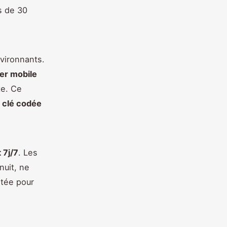
s de 30
vironnants.
ier mobile
te. Ce
 clé codée
 7j/7
. Les
nuit, ne
rtée pour