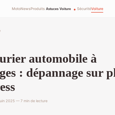
Moto
News
Produits
Sécurité
Voiture
e
urier automobile à
ges : dépannage sur p
ess
uin 2025 — 7 min de lecture