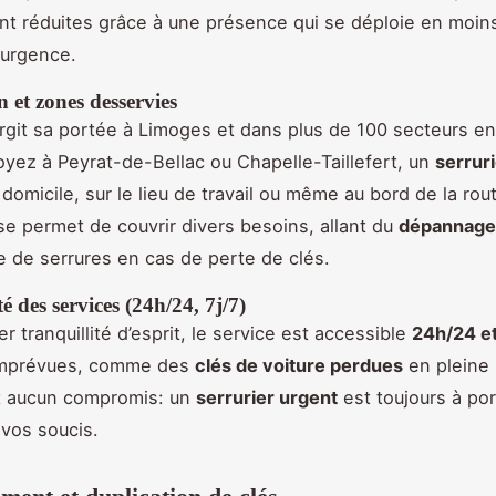
nt réduites grâce à une présence qui se déploie en moin
 urgence.
n et zones desservies
rgit sa portée à Limoges et dans plus de 100 secteurs en
yez à Peyrat-de-Bellac ou Chapelle-Taillefert, un
serrur
 domicile, sur le lieu de travail ou même au bord de la rou
e permet de couvrir divers besoins, allant du
dépannage
re de serrures en cas de perte de clés.
é des services (24h/24, 7j/7)
er tranquillité d’esprit, le service est accessible
24h/24 et
 imprévues, comme des
clés de voiture perdues
en pleine 
t aucun compromis: un
serrurier urgent
est toujours à po
 vos soucis.