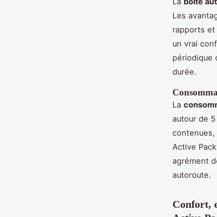
La
boîte a
Les avanta
rapports et
un vrai con
périodique 
durée.
Consommatio
La
consomm
autour de 5
contenues, 
Active Pack
agrément de 
autoroute.
Confort, 