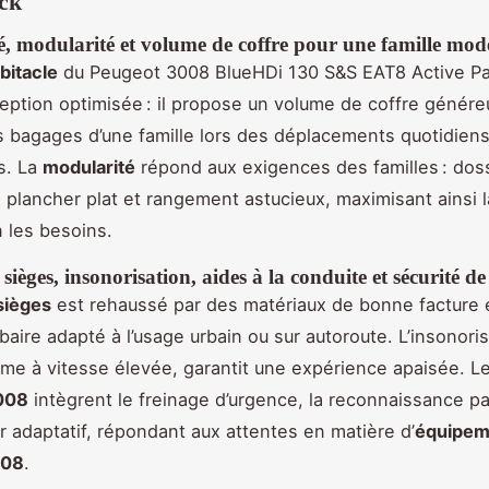
ck
é, modularité et volume de coffre pour une famille mod
bitacle
du Peugeot 3008 BlueHDi 130 S&S EAT8 Active Pa
eption optimisée : il propose un volume de coffre génér
les bagages d’une famille lors des déplacements quotidien
ts. La
modularité
répond aux exigences des familles : doss
, plancher plat et rangement astucieux, maximisant ainsi l
n les besoins.
sièges, insonorisation, aides à la conduite et sécurité de 
sièges
est rehaussé par des matériaux de bonne facture 
baire adapté à l’usage urbain ou sur autoroute. L’insonoris
me à vitesse élevée, garantit une expérience apaisée. L
008
intègrent le freinage d’urgence, la reconnaissance p
ur adaptatif, répondant aux attentes en matière d’
équipem
008
.