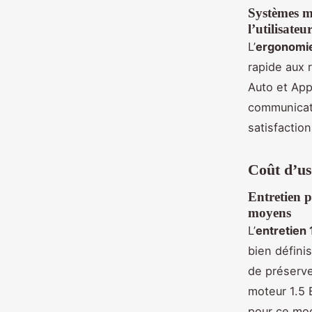
Systèmes mu
l’utilisateu
L’
ergonomie
rapide aux 
Auto et Appl
communicati
satisfaction
Coût d’usa
Entretien p
moyens
L’
entretien 
bien défini
de préserver
moteur 1.5 
pour ce mod