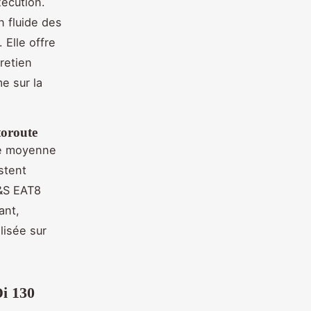
xécution.
n fluide des
 Elle offre
retien
e sur la
toroute
ne moyenne
stent
S&S EAT8
ant,
lisée sur
i 130