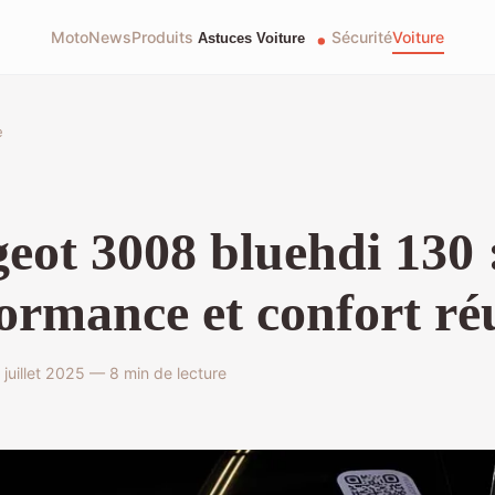
Moto
News
Produits
Sécurité
Voiture
e
eot 3008 bluehdi 130 
ormance et confort ré
juillet 2025 — 8 min de lecture