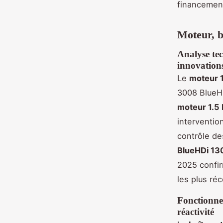
financemen
Moteur, b
Analyse te
innovation
Le
moteur 1
3008 BlueHD
moteur 1.5
interventio
contrôle de
BlueHDi 13
2025 confi
les plus ré
Fonctionne
réactivité