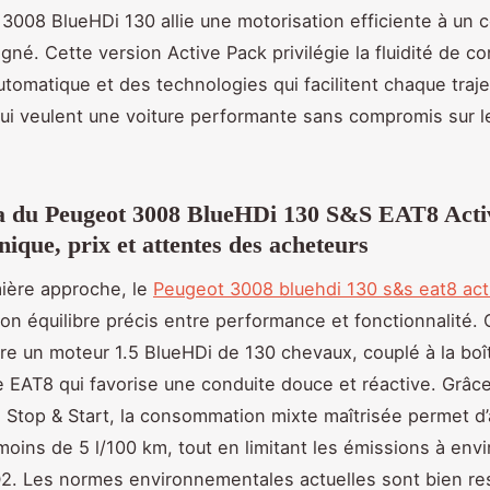
3008 BlueHDi 130 allie une motorisation efficiente à un 
igné. Cette version Active Pack privilégie la fluidité de c
utomatique et des technologies qui facilitent chaque trajet
ui veulent une voiture performante sans compromis sur l
 du Peugeot 3008 BlueHDi 130 S&S EAT8 Activ
nique, prix et attentes des acheteurs
ière approche, le
Peugeot 3008 bluehdi 130 s&s eat8 act
son équilibre précis entre performance et fonctionnalité.
gre un moteur 1.5 BlueHDi de 130 chevaux, couplé à la boî
 EAT8 qui favorise une conduite douce et réactive. Grâce
 Stop & Start, la consommation mixte maîtrisée permet d’
moins de 5 l/100 km, tout en limitant les émissions à env
2. Les normes environnementales actuelles sont bien re