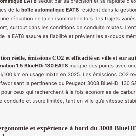
utomatique EAT8
séduit par sa précision et sa rapidité d'e
ges de la
boîte automatique EAT8
résident dans la gestio
 une réduction de la consommation lors des trajets variés.
fort, surtout dans les conditions de conduite mixtes. L’ent
de la EAT8 assure sa fiabilité et prévient les à-coups mêm
n réelle, émissions CO2 et efficacité en ville et sur au
ation 1.5 BlueHDi 130 EAT8
marque des points avec u
 l/100 km en usage mixte en 2025. Les émissions CO2 re
favorisant la pertinence du Peugeot 3008 BlueHDi 130 
 pour ceux qui recherchent à la fois économies de carbur
conduite et usure limitée, tant en ville qu’à vitesse stabi
ergonomie et expérience à bord du 3008 BlueHD