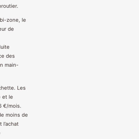
routier.
bi-zone, le
eur de
duite
ce des
on main-
chette. Les
 et le
6 €/mois.
de moins de
 l’achat
e