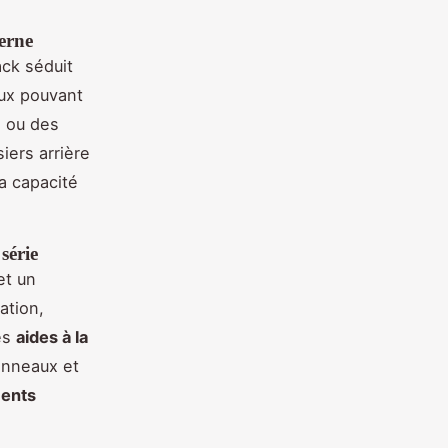
erne
ck séduit
eux pouvant
s ou des
iers arrière
a capacité
série
et un
ation,
es
aides à la
anneaux et
ents