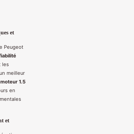
ues et
e Peugeot
fiabilité
 les
un meilleur
moteur 1.5
ours en
ementales
t et