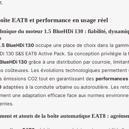
t.
oîte EAT8 et performance en usage réel
chnique du moteur 1.5 BlueHDi 130 : fiabilité, dynamiq
s
.5 BlueHDi 130
occupe une place de choix dans la gamm
i 130 S&S EAT8 Active Pack. Sa conception privilégie la
 BlueHDi 130
grâce à une distribution par courroie, limitant
ns coûteuses. Les évolutions technologiques permettent 
s émissions CO2 tout en garantissant des
performances 
0
adaptées à la conduite urbaine ou autoroutière. Les ret
rment une adaptation efficace face aux normes environn
centes.
ment et atouts de la boîte automatique EAT8 : agrémen