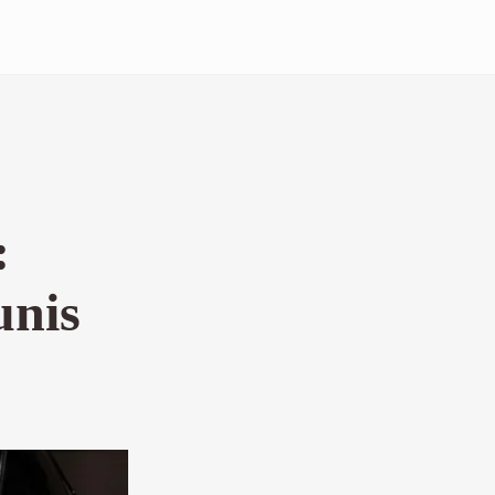
:
unis