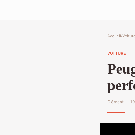
Accueil
›
Voitur
VOITURE
Peug
perf
Clément — 19 