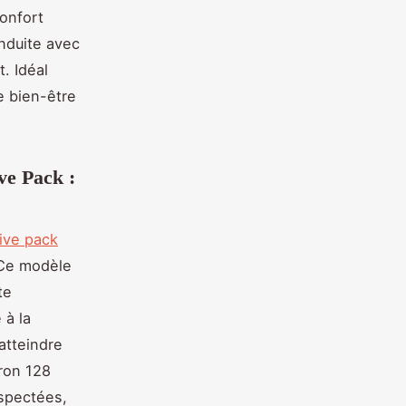
confort
onduite avec
. Idéal
e bien-être
e Pack :
ive pack
 Ce modèle
te
 à la
atteindre
iron 128
spectées,