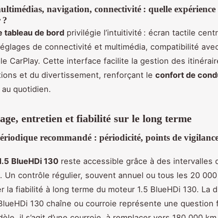
ltimédias, navigation, connectivité : quelle expérience
r ?
 tableau de bord
privilégie l’intuitivité : écran tactile cent
réglages de connectivité et multimédia, compatibilité ave
e CarPlay. Cette interface facilite la gestion des itinérai
ons et du divertissement, renforçant le
confort de cond
 au quotidien.
ge, entretien et fiabilité sur le long terme
ériodique recommandé : périodicité, points de vigilance
1.5 BlueHDi 130
reste accessible grâce à des intervalles d
s. Un contrôle régulier, souvent annuel ou tous les 20 00
 la fiabilité à long terme du moteur 1.5 BlueHDi 130. La d
BlueHDi 130 chaîne ou courroie représente une question 
èle, il s’agit d’une courroie, à remplacer vers 180 000 km,