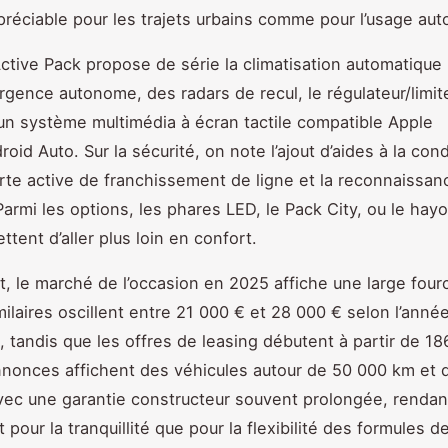
préciable pour les trajets urbains comme pour l’usage auto
 Active Pack propose de série la climatisation automatique 
urgence autonome, des radars de recul, le régulateur/limit
 un système multimédia à écran tactile compatible Apple
oid Auto. Sur la sécurité, on note l’ajout d’aides à la con
rte active de franchissement de ligne et la reconnaissan
armi les options, les phares LED, le Pack City, ou le hay
ttent d’aller plus loin en confort.
, le marché de l’occasion en 2025 affiche une large four
ilaires oscillent entre 21 000 € et 28 000 € selon l’année
, tandis que les offres de leasing débutent à partir de 18
nnonces affichent des véhicules autour de 50 000 km et 
avec une garantie constructeur souvent prolongée, rendant
nt pour la tranquillité que pour la flexibilité des formules d