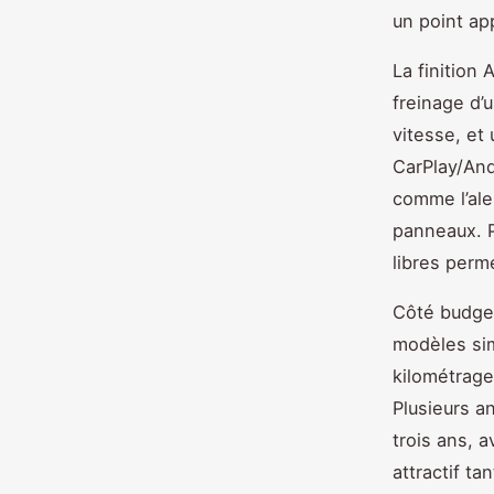
un point ap
La finition
freinage d’
vitesse, et
CarPlay/Andr
comme l’ale
panneaux. P
libres perme
Côté budget
modèles sim
kilométrage
Plusieurs a
trois ans, 
attractif ta