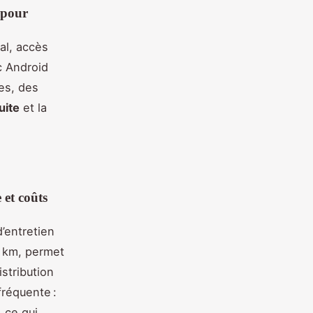
 pour
ral, accès
c Android
res, des
uite
et la
 et coûts
’entretien
0 km, permet
istribution
fréquente :
 ce qui