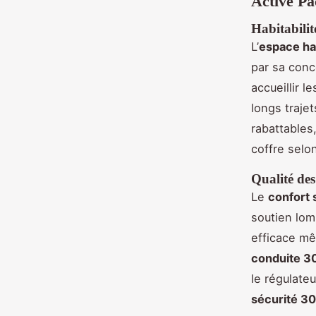
Active Pa
Habitabilit
L’
espace ha
par sa conc
accueillir 
longs traje
rabattables
coffre selo
Qualité des 
Le
confort 
soutien lom
efficace mê
conduite 3
le régulate
sécurité 3